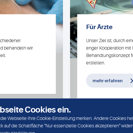
Für Ärzte
schiedener
Unser Ziel ist, durch ei
nd behandeln wir
enger Kooperation mit I
ll.
Behandlungskonzept f
erstellen.
mehr erfahren
bseite Cookies ein.
ch die Webseite Ihre Cookie-Einstellung merken. Andere Cookies hel
ck auf die Schaltfläche "Nur essenzielle Cookies akzeptieren" wid