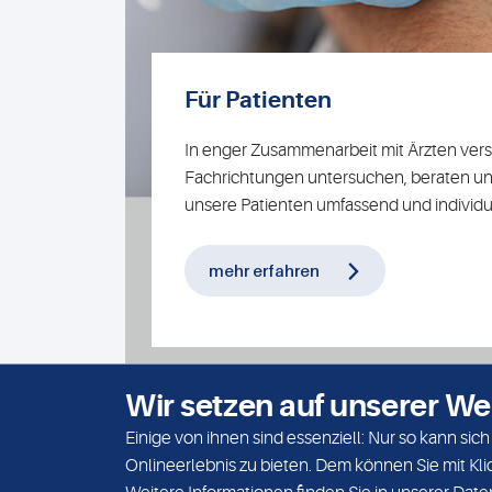
Für Patienten
In enger Zusammenarbeit mit Ärzten ver
Fachrichtungen untersuchen, beraten u
unsere Patienten umfassend und individue
mehr erfahren
Wir setzen auf unserer We
Einige von ihnen sind essenziell: Nur so kann si
Onlineerlebnis zu bieten. Dem können Sie mit Kli