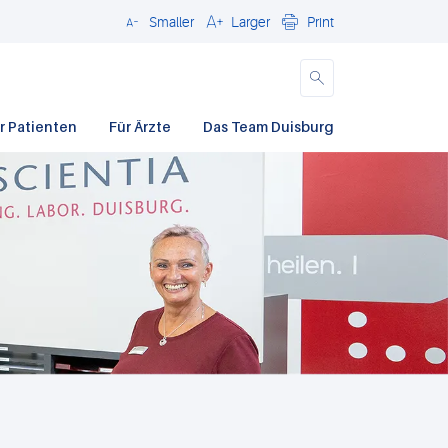
Smaller
Larger
Print
Close
r Patienten
Für Ärzte
Das Team Duisburg